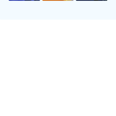
10分钟前
热点
网球
温布尔登赛场风云：新生代球员挑战老将霸权
今年的温网公开赛充满了戏剧性，多位年轻新星正在挑战传统
网球强国的统治地位。
30分钟前
原创