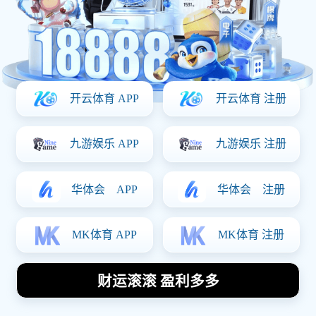
热门赛事资讯
更多 →
英超
曼城与利物浦的战术博弈：瓜迪奥拉如
何应对克洛普的高位逼抢？