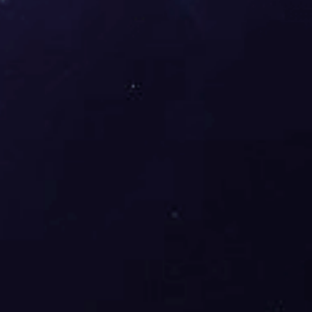
国家队
悬念
国足世预赛备战情况更新，主力阵容
曝光
查看更多篮球新闻 →
选秀
分组形
2024届选秀大会预测：状元人选尘埃
落定