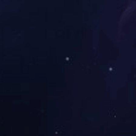
赛事数据分析
k1体育独家分析：为什么曼城能统治英超？
在本赛季的英超联赛中，曼城展现出了令人窒息的统治
高位压迫效率：
曼城的场均夺回球权次数位居联赛
控球率转化率：
不同于传统的控球率，曼城的每一次
防守稳固性：
德布劳内的回归让中场拦截能力大幅
k1体育专家团队将持续跟踪这些关键数据，为您提供
世界杯 / 欧洲杯专区