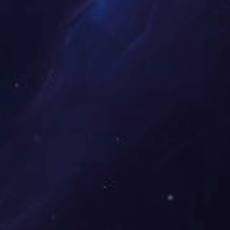
欧冠
德主场气氛热烈，黄黑军团誓
欧冠八强出炉，四组对决充满
国际篮联
月即将开启，各支黑马球队盘
世界杯预选赛抽签结果公布，
势分析