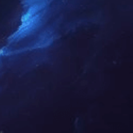
4
莱万多夫斯基
16
查看更多足球新闻 →