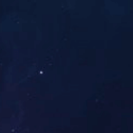
视频集锦
▶
欧冠经典回顾：伊斯坦布尔奇迹
时长：12:30 | 观看：5万次
球员百科