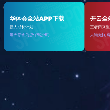
热门赛事资讯