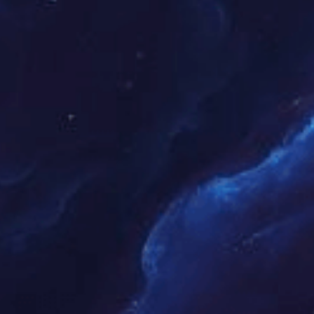
巴塞罗那
aka传控足球的代表。
洛杉矶湖人
紫金王朝，科比与詹皇的传承。