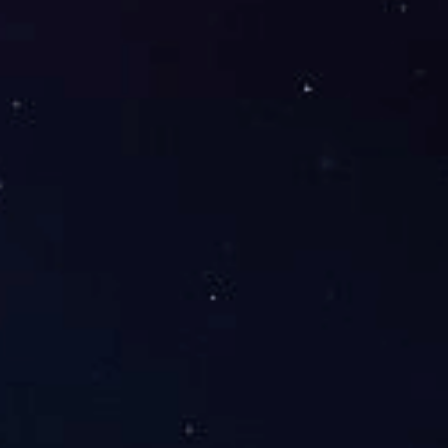
进入数据中心 →
取得了突破：
查看更多大赛资讯 →