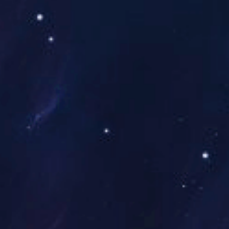
拉如何应对克洛普的高位逼抢？
文深入分析两队近期战术变化，以及教练席上的心理战...
阅读量：12,540
刷新历史纪录，湖人队在季后赛中占据主动
勒布朗·詹姆斯在昨晚的比赛中表现神勇，再次书写了NBA的历
热点
场风云：新生代球员挑战老将霸权