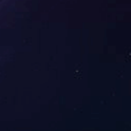
力。通过深入的数据分析，我们发现瓜迪奥拉的战术体系在以下几个方面
第一，特别是在对方半场的夺回球权直接转化为进球。
传球都极具目的性，进攻三区的传球成功率超过85%。
提升，后防线失误率降至历史最低。
最客观的赛事解读。无论是足球还是篮球，数据的背后隐藏着比赛的真相。