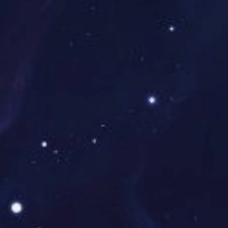
赛充满了戏剧性，多位年轻新星正在挑战传统网球强国的统治地
原创
榜首位置，AC米兰陷入保级泥潭？
荡，国米展现冠军相，而红黑军团则面临前所未有的危机。
分析
进入百科 →