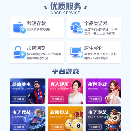
在本周末的英超焦点战中，曼城将在主场迎战利物浦。本文深
入分析两队近期战术变化，以及教练席上的心理战...
发布时间：2小时前
阅读量：12,540
NBA
詹姆斯再次刷新历史纪录，湖人队在季后赛中占
据主动
洛杉矶湖人队的勒布朗·詹姆斯在昨晚的比赛中表现神勇，再次
书写了NBA的历史新篇章。