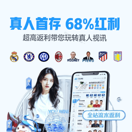
欢迎来到k1体育！十年品牌，值得信赖。
今天是
8/7/2026
K1
体育
首页
足球
篮球
NBA
世界杯
数据
关于我们
欧冠决赛前瞻：豪门
对决一触即发
K1体育为您带来最及时的赛事分析与深度
报道，见证荣耀时刻。
查看详细分析