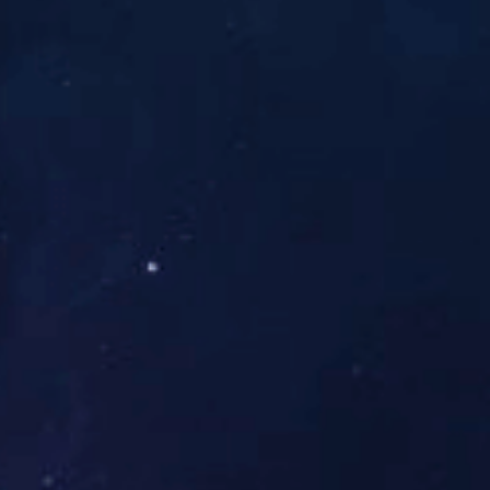
视频集锦
▶
欧冠经典回顾：伊斯坦布尔奇迹
时长：12:30 | 观看：5万次
球员百科