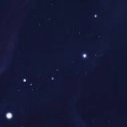
赛充满了戏剧性，多位年轻新星正在挑战传统网球强国的统治地
原创
榜首位置，AC米兰陷入保级泥潭？
荡，国米展现冠军相，而红黑军团则面临前所未有的危机。
分析
进入百科 →