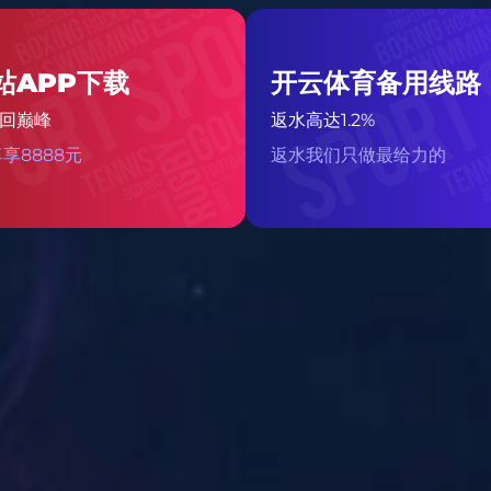
查看详细分析
更多 →