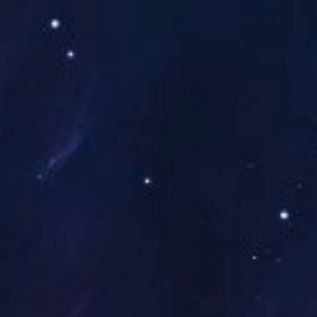
拉如何应对克洛普的高位逼抢？
文深入分析两队近期战术变化，以及教练席上的心理战...
阅读量：12,540
刷新历史纪录，湖人队在季后赛中占据主动
勒布朗·詹姆斯在昨晚的比赛中表现神勇，再次书写了NBA的历
热点
场风云：新生代球员挑战老将霸权