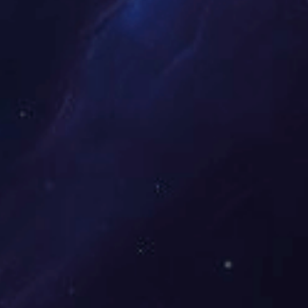
欧冠
德主场气氛热烈，黄黑军团誓
欧冠八强出炉，四组对决充满
国际篮联
月即将开启，各支黑马球队盘
世界杯预选赛抽签结果公布，
势分析