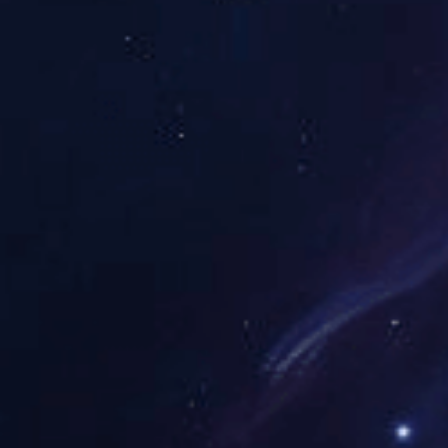
今年的温网公开
位。
30分钟前
意甲
国际米兰稳固
意甲联赛局势动
1小时前
球队百科