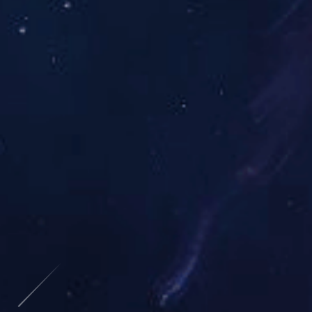
英超
曼城与利物浦的战术博弈：瓜迪奥
在本周末的英超焦点战中，曼城将在主场迎战利物浦。本
发布时间：2小时前
NBA
詹姆斯再次
洛杉矶湖人队的
史新篇章。
10分钟前
网球
温布尔登赛