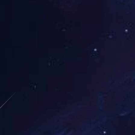
皇家马德里
银河战舰，欧洲冠军联赛之王。
Tiki-T
足球专区