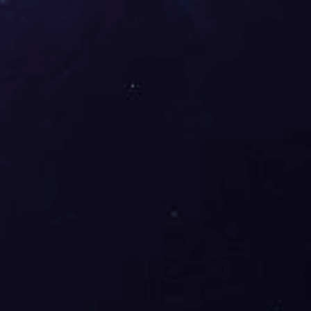
国家队
悬念
国足世预赛备战情况更新，主力阵容
曝光
查看更多篮球新闻 →
选秀
分组形
2024届选秀大会预测：状元人选尘埃
落定