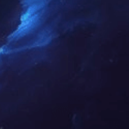
4
莱万多夫斯基
16
查看更多足球新闻 →