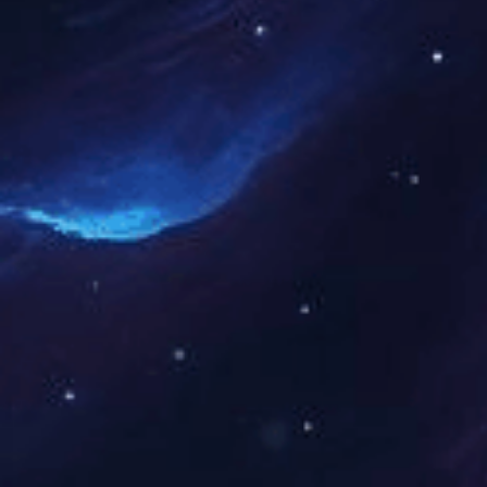
西甲
德甲
巴萨年轻球员崛起，拉玛西亚青训再
多特蒙
现辉煌
夺冠军
篮球专区
CBA
NCAA
广东宏远连胜势头不减，卫冕冠军实
疯狂三
力依旧
点